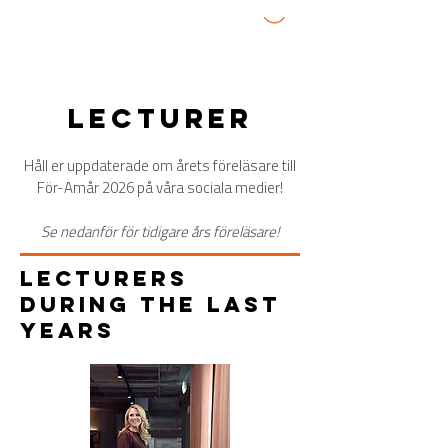
lecturer
Håll er uppdaterade om årets föreläsare till
För-Amår 2026 på våra sociala medier!
Se nedanför för tidigare års föreläsare!
lecturers
during the last
years